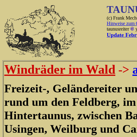
TA
U
N
(c) Frank Mech
Hinweise zum 
taunusreiter
y
Update Febr
Windräder im Wald
->
Freizeit-, Geländereiter u
rund um den Feldberg, im
Hintertaunus, zwischen 
Usingen, Weilburg und C