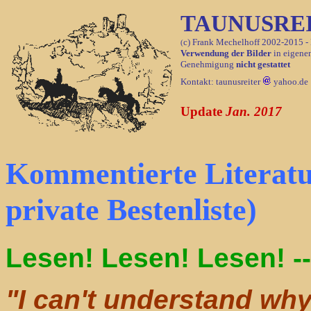
TAUNUSRE
c) Frank Mechelhoff 2002-2015 - 
(
Verwendung der Bilder
in eigenen
Genehmigung
nicht gestattet
Kontakt: taunusreiter
yahoo.de
Update
Jan. 2017
Kommentierte Lit
private Bestenliste)
Lesen! Lesen! Lesen! --
"I can't understand why